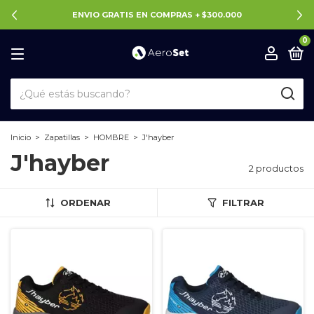
ENVIO GRATIS EN COMPRAS + $300.000
0
Inicio
>
Zapatillas
>
HOMBRE
>
J'hayber
J'hayber
2 productos
ORDENAR
FILTRAR