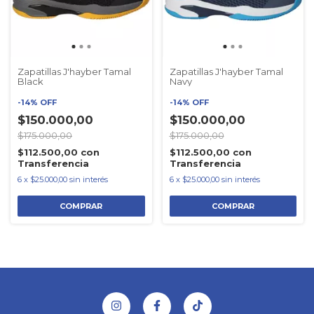
Zapatillas J'hayber Tamal
Zapatillas J'hayber Tamal
Black
Navy
-
14
%
OFF
-
14
%
OFF
$150.000,00
$150.000,00
$175.000,00
$175.000,00
$112.500,00
con
$112.500,00
con
Transferencia
Transferencia
6
x
$25.000,00
sin interés
6
x
$25.000,00
sin interés
COMPRAR
COMPRAR